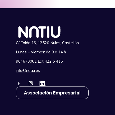
C/ Colón 16, 12520 Nules, Castellón
Lunes – Viernes: de 9 a 14 h
964670001 Ext 422 o 416
info@natiu.es
Associación Empresarial