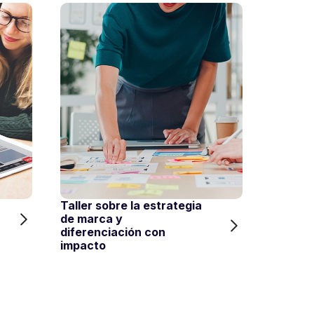
Taller sobre la estrategia
Estrate
de marca y
digital 
diferenciación con
para tu
impacto