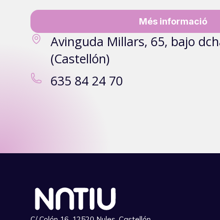
Més informació
Avinguda Millars, 65, bajo dc
(Castellón)
635 84 24 70
C/ Colón 16, 12520 Nules, Castellón