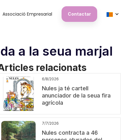
Associació Empresarial
Contactar
da a la seua marjal
Articles relacionats
6/8/2026
Nules ja té cartell
anunciador de la seua fira
agrícola
7/7/2026
Nules contracta a 46
persones aturades del