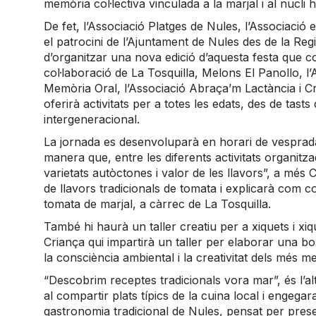
memòria col·lectiva vinculada a la marjal i al nucli his
De fet, l’Associació Platges de Nules, l’Associació e
el patrocini de l’Ajuntament de Nules des de la Reg
d’organitzar una nova edició d’aquesta festa que con
col·laboració de La Tosquilla, Melons El Panollo,
Memòria Oral, l’Associació Abraça’m Lactància i Cri
oferirà activitats per a totes les edats, des de tasts
intergeneracional.
La jornada es desenvoluparà en horari de vesprada
manera que, entre les diferents activitats organitza
varietats autòctones i valor de les llavors”, a més
de llavors tradicionals de tomata i explicarà com co
tomata de marjal, a càrrec de La Tosquilla.
També hi haurà un taller creatiu per a xiquets i xi
Criança qui impartirà un taller per elaborar una bo
la consciència ambiental i la creativitat dels més m
“Descobrim receptes tradicionals vora mar”, és l’a
al compartir plats típics de la cuina local i engegar
gastronomia tradicional de Nules, pensat per prese