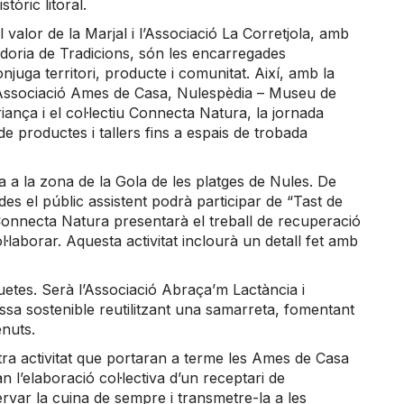
tòric litoral.
l valor de la Marjal i l’Associació La Corretjola, amb
idoria de Tradicions, són les encarregades
juga territori, producte i comunitat. Així, amb la
 l’Associació Ames de Casa, Nulespèdia – Museu de
ança i el col·lectiu Connecta Natura, la jornada
 de productes i tallers fins a espais de trobada
 a la zona de la Gola de les platges de Nules. De
des el públic assistent podrà participar de “Tast de
 Connecta Natura presentarà el treball de recuperació
l·laborar. Aquesta activitat inclourà un detall fet amb
quetes. Serà l’Associació Abraça’m Lactància i
ssa sostenible reutilitzant una samarreta, fomentant
enuts.
ltra activitat que portaran a terme les Ames de Casa
an l’elaboració col·lectiva d’un receptari de
rvar la cuina de sempre i transmetre-la a les