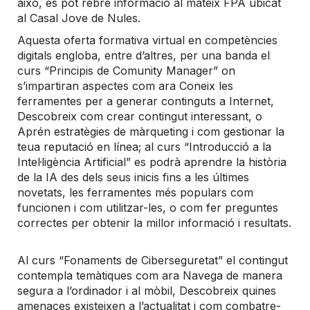
això, es pot rebre informació al mateix FPA ubicat
al Casal Jove de Nules.
Aquesta oferta formativa virtual en competències
digitals engloba, entre d’altres, per una banda el
curs “Principis de Comunity Manager” on
s’impartiran aspectes com ara Coneix les
ferramentes per a generar continguts a Internet,
Descobreix com crear contingut interessant, o
Aprén estratègies de màrqueting i com gestionar la
teua reputació en línea; al curs “Introducció a la
Intel·ligència Artificial” es podrà aprendre la història
de la IA des dels seus inicis fins a les últimes
novetats, les ferramentes més populars com
funcionen i com utilitzar-les, o com fer preguntes
correctes per obtenir la millor informació i resultats.
Al curs “Fonaments de Ciberseguretat” el contingut
contempla temàtiques com ara Navega de manera
segura a l’ordinador i al mòbil, Descobreix quines
amenaces existeixen a l’actualitat i com combatre-