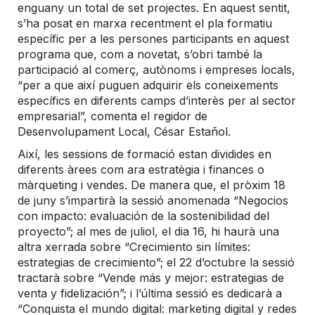
enguany un total de set projectes. En aquest sentit,
s’ha posat en marxa recentment el pla formatiu
específic per a les persones participants en aquest
programa que, com a novetat, s’obri també la
participació al comerç, autònoms i empreses locals,
“per a que així puguen adquirir els coneixements
específics en diferents camps d’interès per al sector
empresarial”, comenta el regidor de
Desenvolupament Local, César Estañol.
Així, les sessions de formació estan dividides en
diferents àrees com ara estratègia i finances o
màrqueting i vendes. De manera que, el pròxim 18
de juny s’impartirà la sessió anomenada “Negocios
con impacto: evaluación de la sostenibilidad del
proyecto”; al mes de juliol, el dia 16, hi haurà una
altra xerrada sobre “Crecimiento sin límites:
estrategias de crecimiento”; el 22 d’octubre la sessió
tractarà sobre “Vende más y mejor: estrategias de
venta y fidelización”; i l’última sessió es dedicarà a
“Conquista el mundo digital: marketing digital y redes