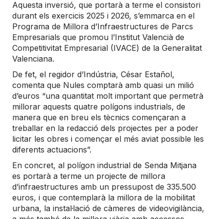
Aquesta inversió, que portarà a terme el consistori
durant els exercicis 2025 i 2026, s’emmarca en el
Programa de Millora d’Infraestructures de Parcs
Empresarials que promou l’Institut Valencià de
Competitivitat Empresarial (IVACE) de la Generalitat
Valenciana.
De fet, el regidor d’Indústria, César Estañol,
comenta que Nules comptarà amb quasi un milió
d’euros “una quantitat molt important que permetrà
millorar aquests quatre polígons industrials, de
manera que en breu els tècnics començaran a
treballar en la redacció dels projectes per a poder
licitar les obres i començar el més aviat possible les
diferents actuacions”.
En concret, al polígon industrial de Senda Mitjana
es portarà a terme un projecte de millora
d’infraestructures amb un pressupost de 335.500
euros, i que contemplarà la millora de la mobilitat
urbana, la instal·lació de càmeres de videovigilància,
a més també de la millora viària amb accessos