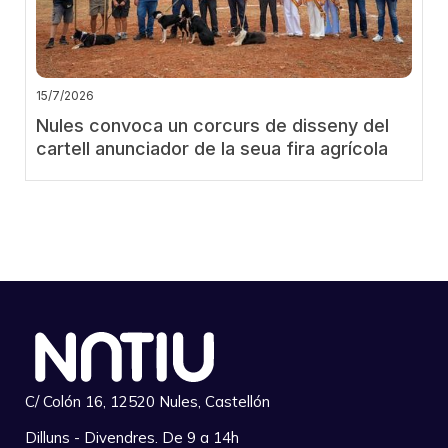
15/7/2026
Nules convoca un corcurs de disseny del
cartell anunciador de la seua fira agrícola
C/ Colón 16, 12520 Nules, Castellón
Dilluns - Divendres. De 9 a 14h